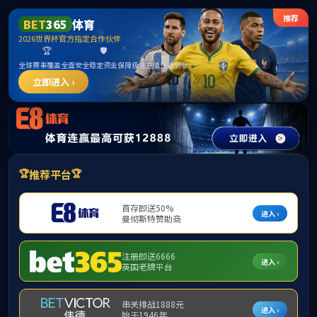
tapplay官方网站-tapplay登录入口
欢迎进入涪陵tapplay融资担保官网
tapplay首页
tapplay动态
融资担保业务
当前位置：
涪陵tapplay「首页」
>
网站地图
>