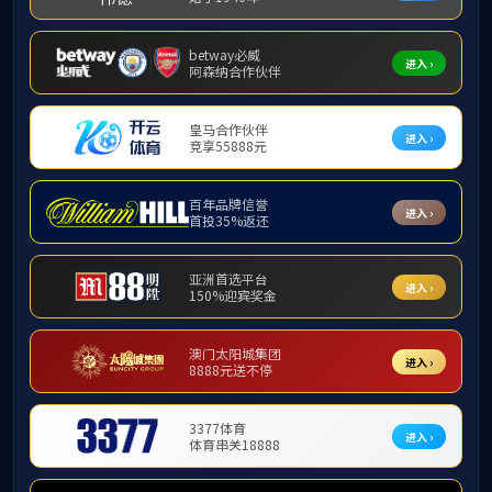
走进tapplay
股东背景
历史沿革
企业文化
人才招聘
文章资讯
tapplay动态
tapplay官方网站
党史教育
行业
业务情况
业务范围
业务流程
业务辐射
合作伙伴
金融机构
相关部门
互联网机构